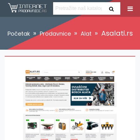
»
»
»
Asalati.rs
Početak
Prodavnice
Alat