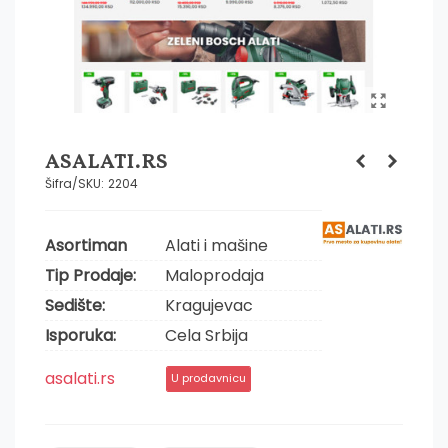
ASALATI.RS
Šifra/SKU:
2204
Asortiman
Alati i mašine
Tip Prodaje:
Maloprodaja
Sedište:
Kragujevac
Isporuka:
Cela Srbija
asalati.rs
U prodavnicu