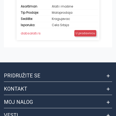
Asortiman
Alati i mašine
Tip Prodaje:
Maloprodaja
Sedište:
Kragujevac
Isporuka:
Cela Srbija
dabsalati.rs
U prodavnicu
PRIDRUŽITE SE
KONTAKT
MOJ NALOG
VESTI