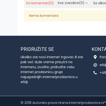
Sve zvezdice
(0)
Svi komentari
(0)
Sa slik
Nema komentara
PRIDRUŽITE SE
KONT
Ukoliko ste novi internet trgovac ili ste
Por
pak već duže vreme prisutni na
srb
internetu, izvolite, pridružite vašu
internet prodavnicu grupi
+46
najuspešnijih internetprodavnica u
srbiji.
© 2018 Autorska prava Hrana.internetprodavnice.rs™. 