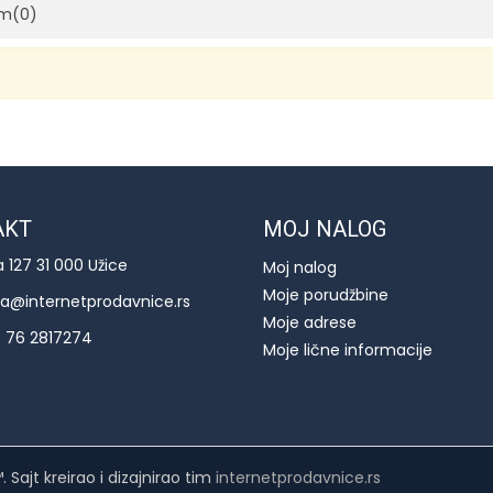
om
(0)
AKT
MOJ NALOG
a 127 31 000 Užice
Moj nalog
Moje porudžbine
ija@internetprodavnice.rs
Moje adrese
 76 2817274
Moje lične informacije
Sajt kreirao i dizajnirao tim
internetprodavnice.rs