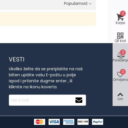
Popularnost
0
Korpa
QR kod
0
VESTI
Poređenj
Ukoliko želite da se pretplatite na naš
0
bilten upišite vašu E-poštu u polje
Omiljeno
ispod i prtisnite dugme enter , ili
kliknite na ikonu koverta.
Vrh