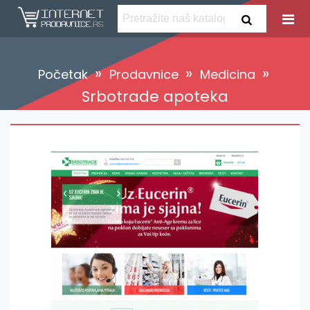
»
»
»
Početak
Prodavnice
Medicina
Srbotrade apoteka