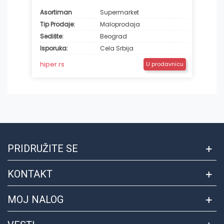
Asortiman
Supermarket
Tip Prodaje:
Maloprodaja
Sedište:
Beograd
Isporuka:
Cela Srbija
hiper.rs
U prodavnicu
PRIDRUŽITE SE
KONTAKT
MOJ NALOG