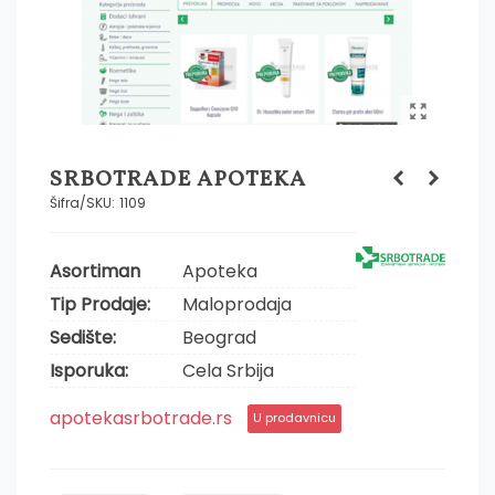
SRBOTRADE APOTEKA
Šifra/SKU:
1109
Asortiman
Apoteka
Tip Prodaje:
Maloprodaja
Sedište:
Beograd
Isporuka:
Cela Srbija
apotekasrbotrade.rs
U prodavnicu