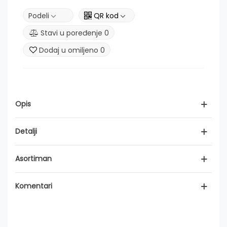
Podeli
QR kod
Stavi u poređenje
0
Dodaj u omiljeno
0
Opis
Detalji
Asortiman
Komentari