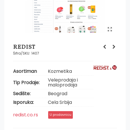
REDIST
Šifra/SKU:
1407
Asortiman
Kozmetika
Veleprodaja i
Tip Prodaje:
maloprodaja
Sedište:
Beograd
Isporuka:
Cela Srbija
redist.co.rs
U prodavnicu