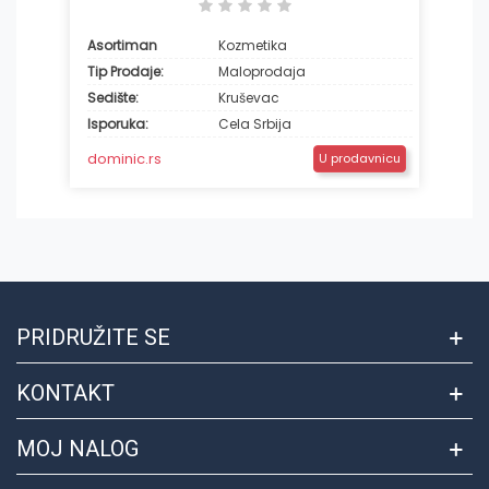
Asortiman
Kozmetika
Tip Prodaje:
Maloprodaja
Sedište:
Kruševac
Isporuka:
Cela Srbija
dominic.rs
U prodavnicu
PRIDRUŽITE SE
KONTAKT
MOJ NALOG