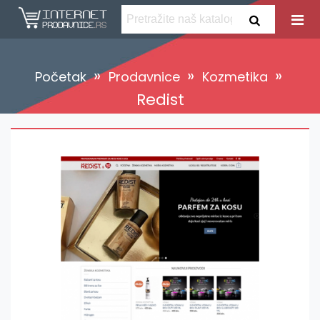
»
»
»
Početak
Prodavnice
Kozmetika
Redist