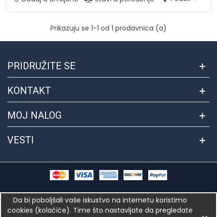
Prikazuju se
1
-1 od 1 prodavnica (a)
PRIDRUŽITE SE
KONTAKT
MOJ NALOG
VESTI
© 2018 Autorska prava Hrana.internetprodavnice.rs™. Sajt
Da bi poboljšali vaše iskustvo na internetu koristimo
kreirao i dizajnirao tim
internetprodavnice.rs
cookies (kolačiće). Time što nastavljate da pregledate