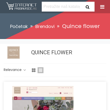
»
»
Quince flower
Početak
Brendovi
QUINCE FLOWER
Relevance