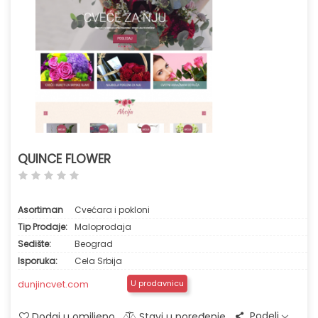
QUINCE FLOWER
Asortiman
Cvećara i pokloni
Tip Prodaje:
Maloprodaja
Sedište:
Beograd
Isporuka:
Cela Srbija
dunjincvet.com
U prodavnicu
Podeli
Dodaj u omiljeno
Stavi u poređenje