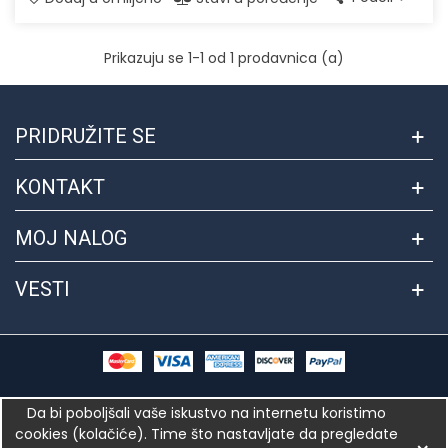
Prikazuju se
1
-1 od 1 prodavnica (a)
PRIDRUŽITE SE
KONTAKT
MOJ NALOG
VESTI
© 2018 Autorska prava Hrana.internetprodavnice.rs™. Sajt
Da bi poboljšali vaše iskustvo na internetu koristimo
kreirao i dizajnirao tim
internetprodavnice.rs
cookies (kolačiće). Time što nastavljate da pregledate