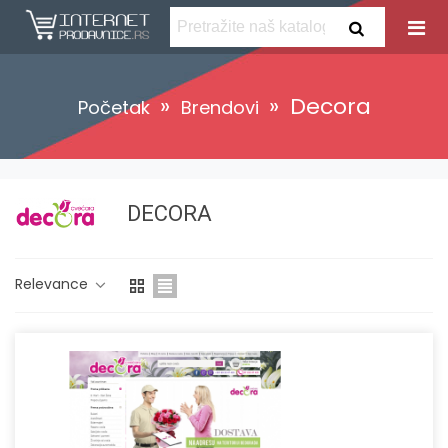
»
»
Decora
Početak
Brendovi
DECORA
Relevance