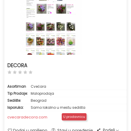
DECORA
Asortiman
Cvećara
Tip Prodaje:
Maloprodaja
Sedište:
Beograd
Isporuka:
Samo lokalno u mestu sedišta
cvecaradecora.com
U prodavnicu
Podeli
Dodaj u omiljeno
Stavi u poređenje