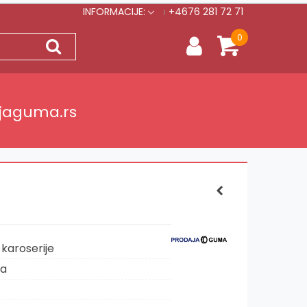
INFORMACIJE:
+4676 281 72 71
0
jaguma.rs
karoserije
ja