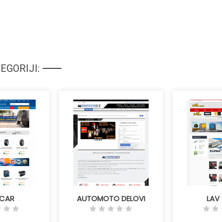
EGORIJI:
-CAR
AUTOMOTO DELOVI
LAV
Detaljnije
Detaljnije