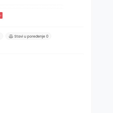
u
Stavi u poređenje
0