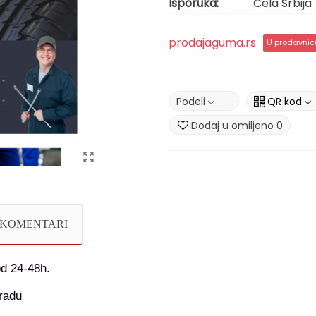
Isporuka:
Cela Srbija
prodajaguma.rs
U prodavnic
Podeli
QR kod
Dodaj u omiljeno
0
KOMENTARI
od 24-48h.
radu