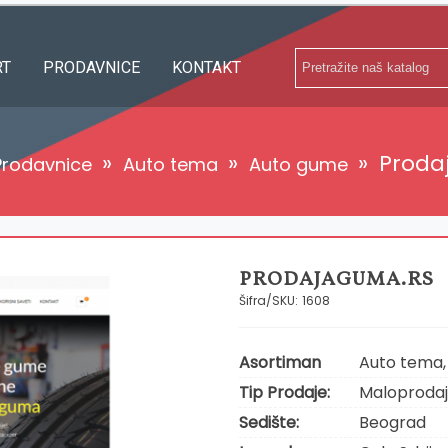
RT
PRODAVNICE
KONTAKT
»
»
»
Proda
Prodavnice
Auto tema
Auto gume
PRODAJAGUMA.RS
Šifra/SKU:
1608
Asortiman
Auto tema, 
Tip Prodaje:
Maloproda
Sedište:
Beograd