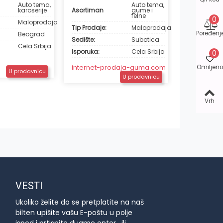
Auto tema,
Auto tema,
karoserije
Asortiman
gume i
Asortiman
felne
0
Maloprodaja
Tip Prodaje:
Maloprodaja
Tip Prodaje:
Poređenj
Beograd
Sedište:
Subotica
Sedište:
Cela Srbija
Isporuka:
Cela Srbija
0
Isporuka:
internet-prodaja-guma.com
Omiljeno
U prodavnicu
coningdoo.
U prodavnicu
Vrh
VESTI
Ukoliko želite da se pretplatite na naš
bilten upišite vašu E-poštu u polje