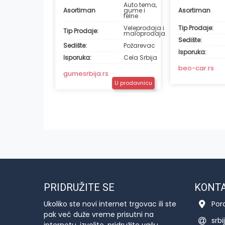
Auto tema,
Asortiman
gume i
Asortiman
felne
Veleprodaja i
Tip Prodaje:
Tip Prodaje:
maloprodaja
Sedište:
Sedište:
Požarevac
Isporuka:
Isporuka:
Cela Srbija
beo-car.rs
gumesrbija.rs
U prodavnicu
PRIDRUŽITE SE
KONT
Ukoliko ste novi internet trgovac ili ste
Por
pak već duže vreme prisutni na
srb