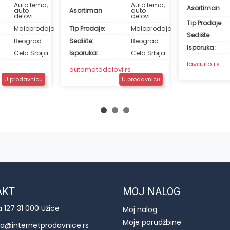
Auto tema,
Auto tema,
Asortiman
auto
Asortiman
auto
delovi
delovi
Tip Prodaje:
Maloprodaja
Tip Prodaje:
Maloprodaja
Sedište:
Beograd
Sedište:
Beograd
Isporuka:
Cela Srbija
Isporuka:
Cela Srbija
lavauto.rs
automotodelovi.rs
U prodavnicu
U prodavnicu
AKT
MOJ NALOG
a 127 31 000 Užice
Moj nalog
Moje porudžbine
ija@internetprodavnice.rs