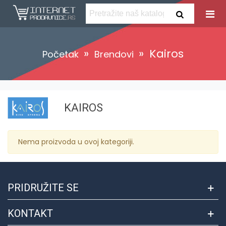
»
»
Kairos
Početak
Brendovi
KAIROS
Nema proizvoda u ovoj kategoriji.
PRIDRUŽITE SE
KONTAKT