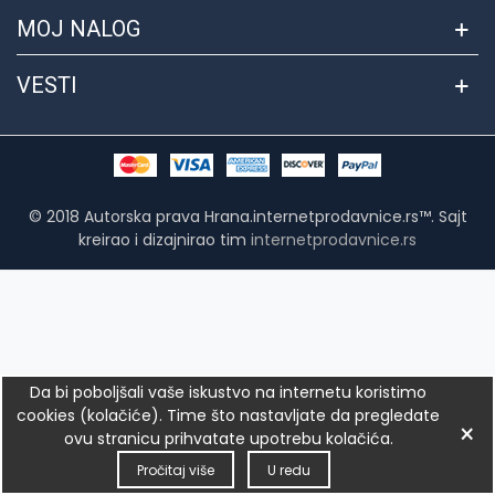
MOJ NALOG
VESTI
© 2018 Autorska prava Hrana.internetprodavnice.rs™. Sajt
kreirao i dizajnirao tim
internetprodavnice.rs
Da bi poboljšali vaše iskustvo na internetu koristimo
cookies (kolačiće). Time što nastavljate da pregledate
×
ovu stranicu prihvatate upotrebu kolačića.
0
0
0
Pročitaj više
U redu
Leva kolona
Postavke
QR kod
Poređenje
Omiljeno
Vrh
Korpa