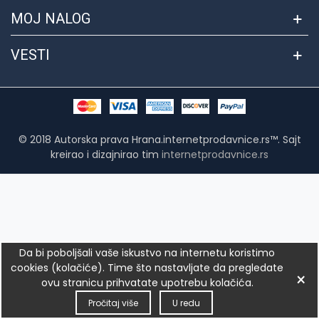
MOJ NALOG
VESTI
© 2018 Autorska prava Hrana.internetprodavnice.rs™. Sajt
kreirao i dizajnirao tim
internetprodavnice.rs
Da bi poboljšali vaše iskustvo na internetu koristimo
cookies (kolačiće). Time što nastavljate da pregledate
×
ovu stranicu prihvatate upotrebu kolačića.
0
0
0
Pročitaj više
U redu
Leva kolona
Postavke
QR kod
Poređenje
Omiljeno
Vrh
Korpa