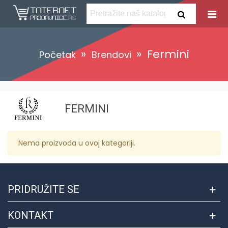
»
»
Fermini
Početak
Brendovi
FERMINI
Nema proizvoda u ovoj kategoriji.
PRIDRUŽITE SE
KONTAKT