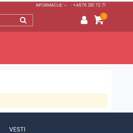
INFORMACIJE:
+4676 281 72 71
0
VESTI