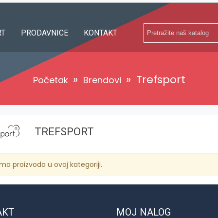
RT
PRODAVNICE
KONTAKT
»
»
Trefsport
Početak
Brendovi
TREFSPORT
ma proizvoda u ovoj kategoriji.
AKT
MOJ NALOG