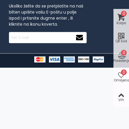
Ukoliko želite da se pretplatite na naš
bilten upišite vašu E-poštu u polje
0
ispod i prtisnite dugme enter , ili
Korpa
kliknite na ikonu koverta.
QR kod
0
Poređenj
0
Omiljeno
Vrh