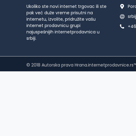
Ukoliko ste novi internet trgovac ili ste
Por
pak već duže vreme prisutni na
srb
internetu, izvolite, pridružite vašu
internet prodavnicu grupi
+46
najuspešnijih internetprodavnica u
srbiji.
© 2018 Autorska prava Hrana.internetprodavnice.rs™. 