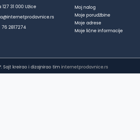
a 127 31 000 Užice
Moj nalog
Moje porudžbine
ija@internetprodavnice.rs
Moje adrese
 76 2817274
Moje lične informacije
Sajt kreirao i dizajnirao tim
internetprodavnice.rs